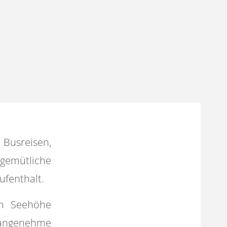
 Busreisen,
gemütliche
ufenthalt.
 m Seehöhe
 angenehme