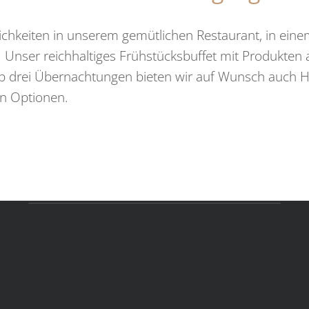
Wichtige Links
ichkeiten in unserem gemütlichen Restaurant, in eine
 Unser reichhaltiges Frühstücksbuffet mit Produkten 
Team
H
 Ab drei Übernachtungen bieten wir auf Wunsch auch H
M
Bestpreisgarantie
en Optionen.
3
Ö
Ausflugsziele Wachau
Anreiseinformationen
Badeordnung