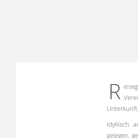
R
eise
Vere
Unterkunft
Idyllisch
gelegen, 