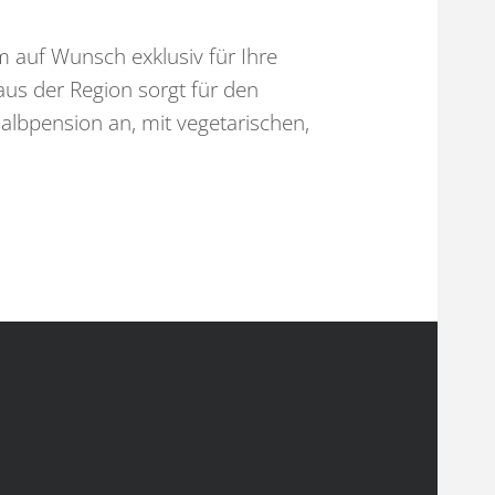
Kontakt
m auf Wunsch exklusiv für Ihre
aus der Region sorgt für den
otel Ringl
albpension an, mit vegetarischen,
aria Laach 3
643 Maria Laach am Jauerling
sterreich
+43 2712 8303
info@hotel-ringl.at