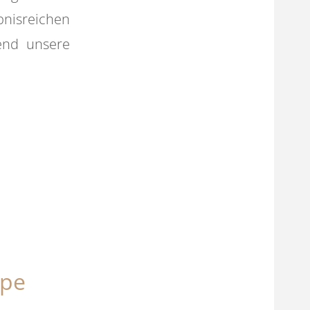
nisreichen
end unsere
ppe