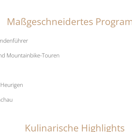
Maßgeschneidertes Progra
emdenführer
nd Mountainbike-Touren
n Heurigen
achau
Kulinarische Highlights