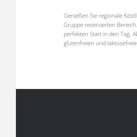
Dazu stehen wir!
Genießen Sie regionale Köstl
Gruppe reservierten Bereich.
Mit Herz, Tradition und viel Gastfreundlichkeit,
perfekten Start in den Tag.
bieten wir unseren Gästen ein unvergessliches
glutenfreien und laktosefrei
Urlaubserlebnis in der Wachau.
Ihre Familie Ringl