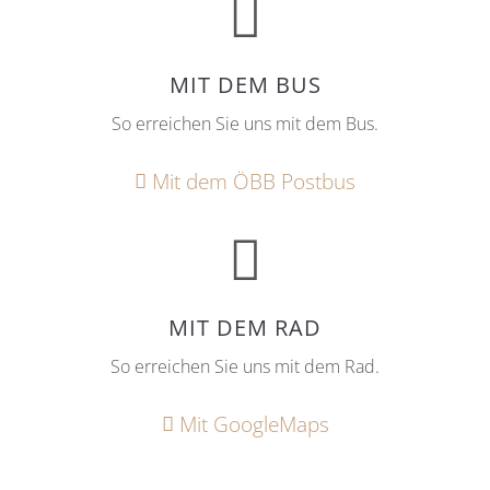
MIT DEM BUS
So erreichen Sie uns mit dem Bus.
Mit dem ÖBB Postbus
Dazu stehen wir!
Mit Herz, Tradition und viel Gastfreundlichkeit, bieten wir
unseren Gästen ein unvergessliches Urlaubserlebnis in
der Wachau.
MIT DEM RAD
Ihre Familie Ringl
So erreichen Sie uns mit dem Rad.
Wichtige Links
Mit GoogleMaps
Team