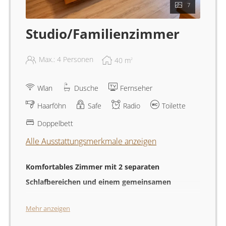
7
Studio/Familienzimmer
Max.: 4 Personen
40
m
2
Wlan
Dusche
Fernseher
Haarföhn
Safe
Radio
Toilette
Doppelbett
Alle Ausstattungsmerkmale anzeigen
Komfortables Zimmer mit 2 separaten
Schlafbereichen und einem gemeinsamen
Badezimmer
. Ideal für Familien oder kleine Gruppen
Mehr anzeigen
bietet dieses 40 m² große Zimmer Flexibilität und
Dazu stehen wir!