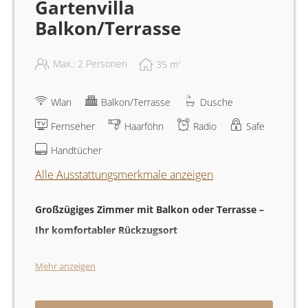
Gartenvilla
Balkon/Terrasse
Max.: 2 Personen
35
m
2
Wlan
Balkon/Terrasse
Dusche
Fernseher
Haarföhn
Radio
Safe
Handtücher
Alle Ausstattungsmerkmale anzeigen
Großzügiges Zimmer mit Balkon oder Terrasse –
Ihr komfortabler Rückzugsort
Genießen Sie in diesem 35 m² großen Zimmer mit
Mehr anzeigen
einem komfortablen Doppelbett entspannte Stunden.
Das Zimmer verfügt über einen eigenen Balkon oder