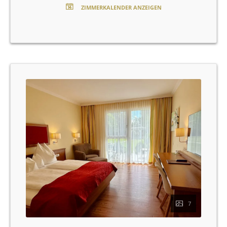
Safe und ein Badezimmer mit Dusche, Haartrockner
ZIMMERKALENDER ANZEIGEN
und frischen Handtüchern. Ein Radio ist ebenfalls
vorhanden. Dieses Nichtraucherzimmer bietet Ihnen
auf 23 m² den perfekten Rückzugsort.
7