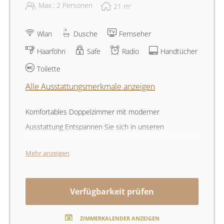
Max.: 2 Personen
21
m
2
Wlan
Dusche
Fernseher
Haarföhn
Safe
Radio
Handtücher
Toilette
Alle Ausstattungsmerkmale anzeigen
Komfortables Doppelzimmer mit moderner
Ausstattung Entspannen Sie sich in unseren
komfortablen Doppelzimmern, die mit modernen
Mehr anzeigen
Annehmlichkeiten ausgestattet sind. Jedes Zimmer
verfügt über ein gemütliches Doppelbett für einen
erholsamen Schlaf. Bleiben Sie mit unserem
Verfügbarkeit prüfen
kostenlosen WLAN in Verbindung und genießen Sie
Unterhaltung auf dem Fernseher. Ihr Komfort wird
ZIMMERKALENDER ANZEIGEN