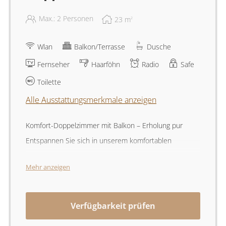
Max.: 2 Personen
23
m
2
Wlan
Balkon/Terrasse
Dusche
Fernseher
Haarföhn
Radio
Safe
Toilette
Alle Ausstattungsmerkmale anzeigen
Komfort-Doppelzimmer mit Balkon – Erholung pur
Entspannen Sie sich in unserem komfortablen
Doppelzimmer, ausgestattet mit einem gemütlichen
Mehr anzeigen
Doppelbett für eine erholsame Nachtruhe. Genießen
Sie die frische Luft und die Aussicht von Ihrem privaten
Balkon. Das Zimmer verfügt über moderne
Verfügbarkeit prüfen
Annehmlichkeiten wie WLAN, einen Fernseher, einen