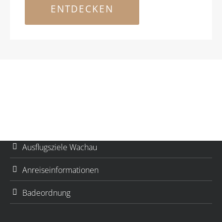
Mit Herz, Tradition und viel Gastfreundlichkeit, bieten wir
ENTDECKEN
unseren Gästen ein unvergessliches Urlaubserlebnis in
der Wachau.
Ihre Familie Ringl
Wichtige Links
Team
Bestpreisgarantie
Ausflugsziele Wachau
Anreiseinformationen
Badeordnung