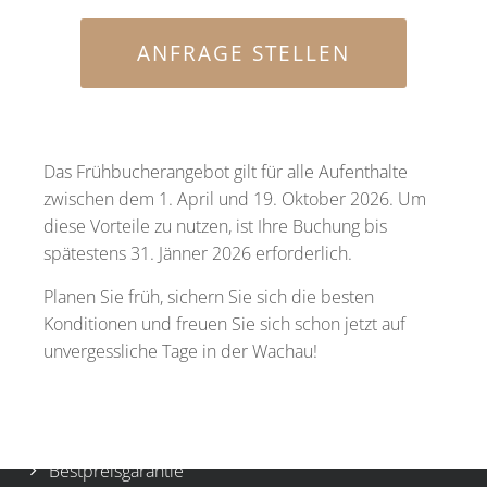
ANFRAGE STELLEN
Dazu stehen wir!
Das Frühbucherangebot gilt für alle Aufenthalte
zwischen dem 1. April und 19. Oktober 2026. Um
Mit Herz, Tradition und viel Gastfreundlichkeit, bieten wir
diese Vorteile zu nutzen, ist Ihre Buchung bis
unseren Gästen ein unvergessliches Urlaubserlebnis in
spätestens 31. Jänner 2026 erforderlich.
der Wachau.
Planen Sie früh, sichern Sie sich die besten
Ihre Familie Ringl
Konditionen und freuen Sie sich schon jetzt auf
unvergessliche Tage in der Wachau!
Wichtige Links
Team
Bestpreisgarantie